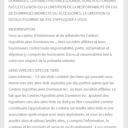
DOMMAGES. CERTAINES PROVINCES/JURIDICTIONS N’AUTORISANT
PAS L’EXCLUSION OU LA LIMITATION DE LA RESPONSABILITÉ EN CAS
DE DOMMAGES INDIRECTS OU ACCESSOIRES, LA LIMITATION CI-
DESSUS POURRAIT NE PAS S’APPLIQUER À VOUS.
INDEMNISATION
Vous acceptez d’indemniser et de défendre les Centres
Hypothécaires Dominion Inc., leurs sociétés affiliées et leurs
fournisseurs contre toute responsabilité, perte, réclamation et
dépense (y compris les honoraires d’avocat raisonnables) liée à
votre non-respect de la présente entente.
LIENS VERS DES SITES DE TIERS
Liens externes – Ce site Web contient des liens qui peuvent vous
mener vers des sites Web exploités par des parties autres que les
Centres Hypothécaires Dominion Inc. ou leurs sociétés affiliées. Le
fait que les Centres Hypothécaires Dominion Inc. ajoutent des
hyperliens vers des sites Web ne doit pas être considéré comme
constituant l’approbation du contenu sur lesdits sites Web ni une
association quelconque avec leurs exploitants, et vous accédez
auxdits sites et utilisez lesdits sites, y compris l’information, le
contenu et les produits et services qu’ils renferment, à vos propres