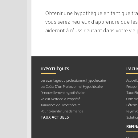
Obtenir une hypothèque en tant que trava
vous serez heureux d’apprendre que les 
aideront à réussir autant dans votre vie 
HYPOTHÈQUES
L’ACH
Les avantages du professionnel hypothécaire
Accueil
Les Coûts D’un Professionnel Hypothécaire
Préappr
Renouvellement hypothécaire
Taux Fix
Valeur Nette de la Propriété
Compren
Assurance vie Hypothécaire
Détermi
Pour présenter une demande
Payer V
TAUX ACTUELS
Solutio
REFI
CHIP