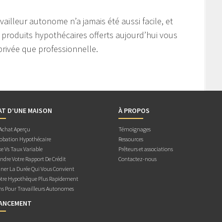
illeur autonome n’a jamais été aussi facile, et
produits hypothécaires offerts aujourd’hui vous
privée que professionnelle.
AT D’UNE MAISON
À PROPOS
 Achat Aperçu
Témoignages
obation Hypothécaire
Ressources
e Vs Taux Variable
Prêteurs et associations
dre Votre Rapport De Crédit
Contactez-nous
ner La Durée Qui Vous Convient
otre Hypothèque Plus Rapidement
ns Pour Travailleurs Autonomes
NANCEMENT