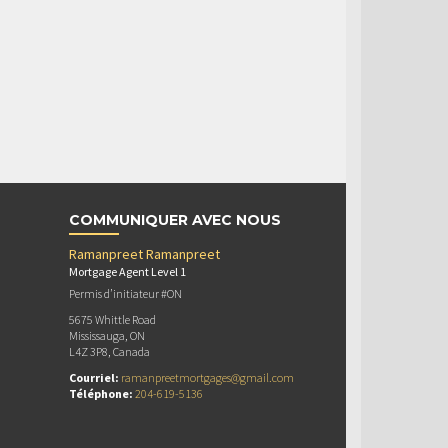
COMMUNIQUER AVEC NOUS
Ramanpreet Ramanpreet
Mortgage Agent Level 1
Permis d’initiateur #ON
5675 Whittle Road
Mississauga, ON
L4Z 3P8, Canada
Courriel:
ramanpreetmortgages@gmail.com
Téléphone:
204-619-5136