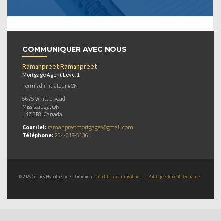
COMMUNIQUER AVEC NOUS
Ramanpreet Ramanpreet
Mortgage Agent Level 1
Permis d’initiateur #ON
5675 Whittle Road
Mississauga, ON
L4Z 3P8, Canada
Courriel:
ramanpreetmortgages@gmail.com
Téléphone:
204-619-5136
© 2026 Centres Hypothécaires Dominion
Conditions d’utilisation
|
Politique de confidentialité