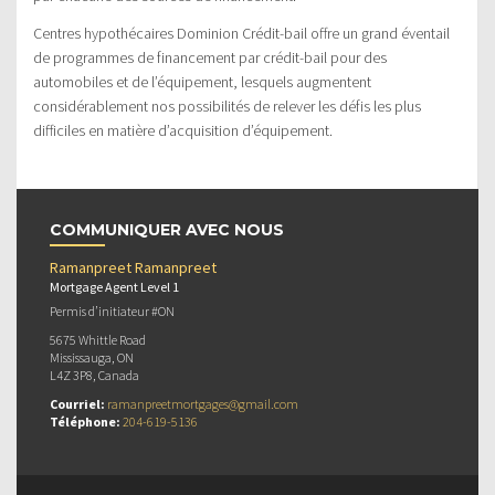
Centres hypothécaires Dominion Crédit-bail offre un grand éventail
de programmes de financement par crédit-bail pour des
automobiles et de l’équipement, lesquels augmentent
considérablement nos possibilités de relever les défis les plus
difficiles en matière d’acquisition d’équipement.
COMMUNIQUER AVEC NOUS
Ramanpreet Ramanpreet
Mortgage Agent Level 1
Permis d’initiateur #ON
5675 Whittle Road
Mississauga, ON
L4Z 3P8, Canada
Courriel:
ramanpreetmortgages@gmail.com
Téléphone:
204-619-5136