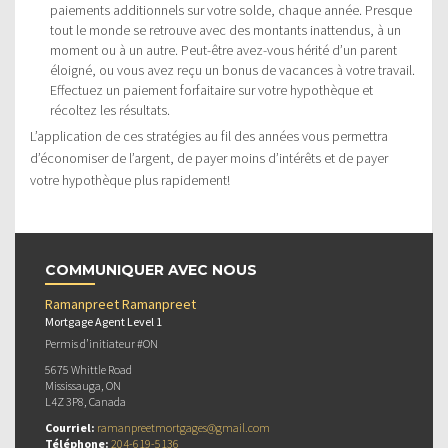
paiements additionnels sur votre solde, chaque année. Presque
tout le monde se retrouve avec des montants inattendus, à un
moment ou à un autre. Peut-être avez-vous hérité d’un parent
éloigné, ou vous avez reçu un bonus de vacances à votre travail.
Effectuez un paiement forfaitaire sur votre hypothèque et
récoltez les résultats.
L’application de ces stratégies au fil des années vous permettra
d’économiser de l’argent, de payer moins d’intérêts et de payer
votre hypothèque plus rapidement!
COMMUNIQUER AVEC NOUS
Ramanpreet Ramanpreet
Mortgage Agent Level 1
Permis d’initiateur #ON
5675 Whittle Road
Mississauga, ON
L4Z 3P8, Canada
Courriel:
ramanpreetmortgages@gmail.com
Téléphone:
204-619-5136